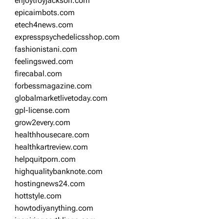
enjoytroyjackson.com
epicaimbots.com
etech4news.com
expresspsychedelicsshop.com
fashionistani.com
feelingswed.com
firecabal.com
forbessmagazine.com
globalmarketlivetoday.com
gpl-license.com
grow2every.com
healthhousecare.com
healthkartreview.com
helpquitporn.com
highqualitybanknote.com
hostingnews24.com
hottstyle.com
howtodiyanything.com