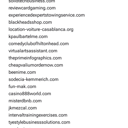
solidtechbusiness.com
reviewcardgaming.com
experiencedexpertstowingservice.com
blackheadsshop.com
location-voiture-casablanca.org
kpaulbartelme.com
comedyclubofhiltonhead.com
virtualartsassistant.com
theprimeinfographics.com
cheapvaliumordernow.com
beenime.com
sodecia-kemmerich.com
fun-mak.com
casino888world.com
misterdbnb.com
jkmezcal.com
intervaltrainingexercises.com
tyestylebusinesssolutions.com