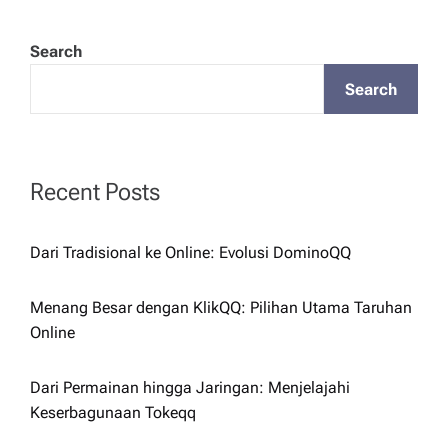
n
a
Search
Search
v
i
Recent Posts
g
Dari Tradisional ke Online: Evolusi DominoQQ
a
Menang Besar dengan KlikQQ: Pilihan Utama Taruhan
t
Online
i
Dari Permainan hingga Jaringan: Menjelajahi
o
Keserbagunaan Tokeqq