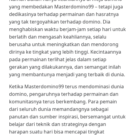
yang membedakan Masterdomino99 – tetapi juga
dedikasinya terhadap permainan dan hasratnya
yang tak tergoyahkan terhadap domino. Dia
menghabiskan waktu berjam-jam setiap hari untuk
berlatih dan mengasah keahliannya, selalu
berusaha untuk meningkatkan dan mendorong
dirinya ke tingkat yang lebih tinggi. Kecintaannya
pada permainan terlihat jelas dalam setiap
gerakan yang dilakukannya, dan semangat inilah
yang membantunya menjadi yang terbaik di dunia.
Ketika Masterdomino99 terus mendominasi dunia
domino, pengaruhnya terhadap permainan dan
komunitasnya terus berkembang. Para pemain
dari seluruh dunia memandangnya sebagai
panutan dan sumber inspirasi, bersemangat untuk
belajar dari teknik dan strateginya dengan
harapan suatu hari bisa mencapai tingkat