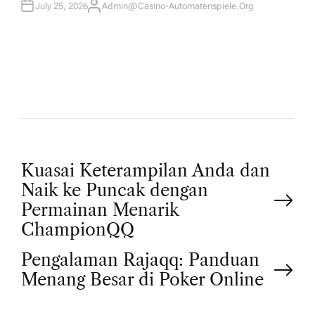
July 25, 2026
Admin@casino-Automatenspiele.org
A
U
T
H
O
R
P
Kuasai Keterampilan Anda dan
Naik ke Puncak dengan
o
Permainan Menarik
ChampionQQ
s
Pengalaman Rajaqq: Panduan
t
Menang Besar di Poker Online