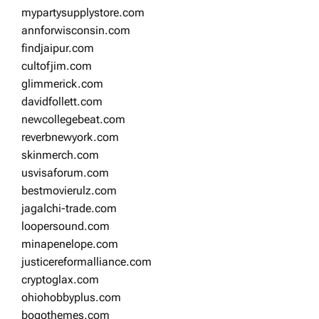
mypartysupplystore.com
annforwisconsin.com
findjaipur.com
cultofjim.com
glimmerick.com
davidfollett.com
newcollegebeat.com
reverbnewyork.com
skinmerch.com
usvisaforum.com
bestmovierulz.com
jagalchi-trade.com
loopersound.com
minapenelope.com
justicereformalliance.com
cryptoglax.com
ohiohobbyplus.com
bogothemes.com