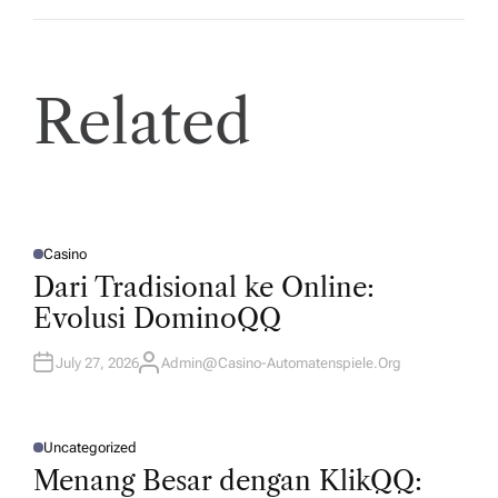
Related
Casino
P
O
Dari Tradisional ke Online:
S
T
Evolusi DominoQQ
E
D
I
N
July 27, 2026
Admin@casino-Automatenspiele.org
A
U
T
H
O
R
Uncategorized
P
O
Menang Besar dengan KlikQQ:
S
T