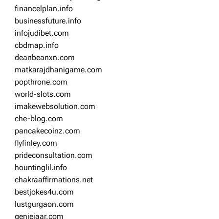
financelplan.info
businessfuture.info
infojudibet.com
cbdmap.info
deanbeanxn.com
matkarajdhanigame.com
popthrone.com
world-slots.com
imakewebsolution.com
che-blog.com
pancakecoinz.com
flyfinley.com
prideconsultation.com
hountinglil.info
chakraaffirmations.net
bestjokes4u.com
lustgurgaon.com
geniejaar.com