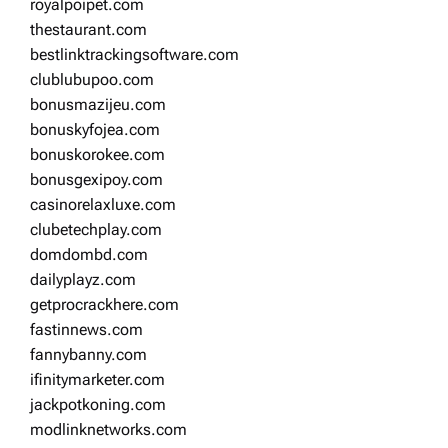
royalpoipet.com
thestaurant.com
bestlinktrackingsoftware.com
clublubupoo.com
bonusmazijeu.com
bonuskyfojea.com
bonuskorokee.com
bonusgexipoy.com
casinorelaxluxe.com
clubetechplay.com
domdombd.com
dailyplayz.com
getprocrackhere.com
fastinnews.com
fannybanny.com
ifinitymarketer.com
jackpotkoning.com
modlinknetworks.com