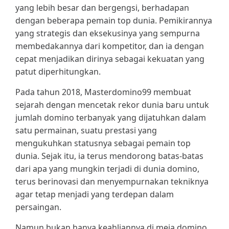
yang lebih besar dan bergengsi, berhadapan
dengan beberapa pemain top dunia. Pemikirannya
yang strategis dan eksekusinya yang sempurna
membedakannya dari kompetitor, dan ia dengan
cepat menjadikan dirinya sebagai kekuatan yang
patut diperhitungkan.
Pada tahun 2018, Masterdomino99 membuat
sejarah dengan mencetak rekor dunia baru untuk
jumlah domino terbanyak yang dijatuhkan dalam
satu permainan, suatu prestasi yang
mengukuhkan statusnya sebagai pemain top
dunia. Sejak itu, ia terus mendorong batas-batas
dari apa yang mungkin terjadi di dunia domino,
terus berinovasi dan menyempurnakan tekniknya
agar tetap menjadi yang terdepan dalam
persaingan.
Namun bukan hanya keahliannya di meja domino