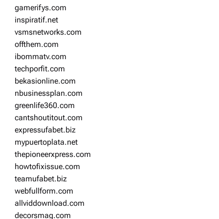
gamerifys.com
inspiratif.net
vsmsnetworks.com
offthem.com
ibommatv.com
techporfit.com
bekasionline.com
nbusinessplan.com
greenlife360.com
cantshoutitout.com
expressufabet.biz
mypuertoplata.net
thepioneerxpress.com
howtofixissue.com
teamufabet.biz
webfullform.com
allviddownload.com
decorsmag.com