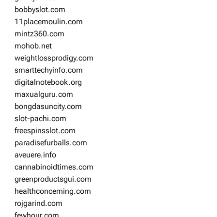
bobbyslot.com
11placemoulin.com
mintz360.com
mohob.net
weightlossprodigy.com
smarttechyinfo.com
digitalnotebook.org
maxualguru.com
bongdasuncity.com
slot-pachi.com
freespinsslot.com
paradisefurballs.com
aveuere.info
cannabinoidtimes.com
greenproductsgui.com
healthconcerning.com
rojgarind.com
fewhour.com