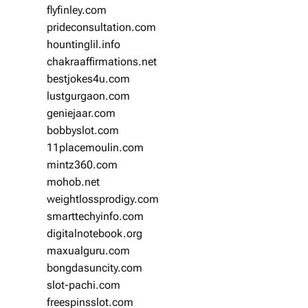
flyfinley.com
prideconsultation.com
hountinglil.info
chakraaffirmations.net
bestjokes4u.com
lustgurgaon.com
geniejaar.com
bobbyslot.com
11placemoulin.com
mintz360.com
mohob.net
weightlossprodigy.com
smarttechyinfo.com
digitalnotebook.org
maxualguru.com
bongdasuncity.com
slot-pachi.com
freespinsslot.com