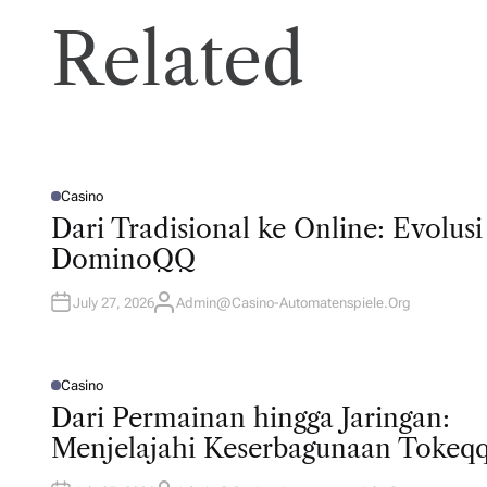
Related
Casino
P
O
Dari Tradisional ke Online: Evolusi
S
T
DominoQQ
E
D
I
N
July 27, 2026
Admin@casino-Automatenspiele.org
A
U
T
H
O
R
Casino
P
O
Dari Permainan hingga Jaringan:
S
T
Menjelajahi Keserbagunaan Tokeq
E
D
I