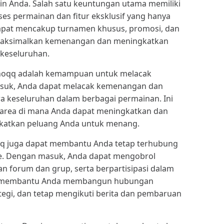
 Anda. Salah satu keuntungan utama memiliki
s permainan dan fitur eksklusif yang hanya
 dapat mencakup turnamen khusus, promosi, dan
aksimalkan kemenangan dan meningkatkan
keseluruhan.
minoqq adalah kemampuan untuk melacak
asuk, Anda dapat melacak kemenangan dan
ra keseluruhan dalam berbagai permainan. Ini
area di mana Anda dapat meningkatkan dan
katkan peluang Anda untuk menang.
oqq juga dapat membantu Anda tetap terhubung
e. Dengan masuk, Anda dapat mengobrol
 forum dan grup, serta berpartisipasi dalam
apat membantu Anda membangun hubungan
ategi, dan tetap mengikuti berita dan pembaruan