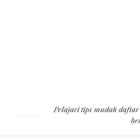
S
k
i
p
t
o
c
o
n
t
e
n
t
Pelajari tips mudah daftar
be