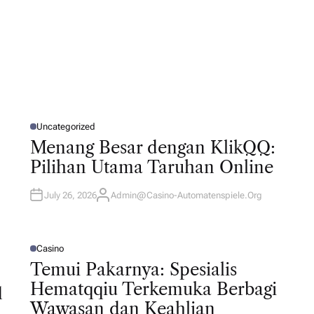
Uncategorized
P
O
Menang Besar dengan KlikQQ:
S
T
Pilihan Utama Taruhan Online
E
D
I
N
July 26, 2026
Admin@casino-Automatenspiele.org
A
U
T
H
O
R
Casino
P
O
Temui Pakarnya: Spesialis
S
T
q
Hematqqiu Terkemuka Berbagi
E
D
Wawasan dan Keahlian
I