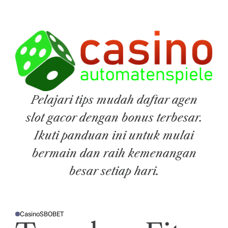
S
k
i
p
t
o
c
o
Pelajari tips mudah daftar agen
n
slot gacor dengan bonus terbesar.
t
e
Ikuti panduan ini untuk mulai
n
bermain dan raih kemenangan
t
besar setiap hari.
Casino
SBOBET
P
O