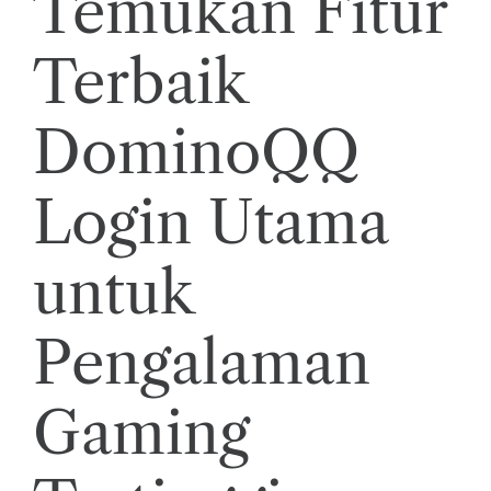
Temukan Fitur
S
T
E
D
Terbaik
I
N
DominoQQ
Login Utama
untuk
Pengalaman
Gaming