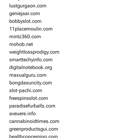
lustgurgaon.com
geniejaar.com
bobbyslot.com
11placemoulin.com
mintz360.com
mohob.net
weightlossprodigy.com
smarttechyinfo.com
digitalnotebook.org
maxualguru.com
bongdasuncity.com
slot-pachi.com
freespinsslot.com
paradisefurballs.com
aveuere.info
cannabinoidtimes.com
greenproductsgui.com
healthconcerning.com