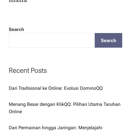
t
n
Search
a
Search
v
i
Recent Posts
g
Dari Tradisional ke Online: Evolusi DominoQQ
a
Menang Besar dengan KlikQQ: Pilihan Utama Taruhan
Online
t
Dari Permainan hingga Jaringan: Menjelajahi