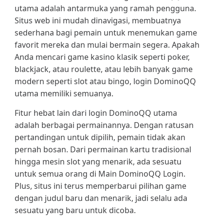
utama adalah antarmuka yang ramah pengguna.
Situs web ini mudah dinavigasi, membuatnya
sederhana bagi pemain untuk menemukan game
favorit mereka dan mulai bermain segera. Apakah
Anda mencari game kasino klasik seperti poker,
blackjack, atau roulette, atau lebih banyak game
modern seperti slot atau bingo, login DominoQQ
utama memiliki semuanya.
Fitur hebat lain dari login DominoQQ utama
adalah berbagai permainannya. Dengan ratusan
pertandingan untuk dipilih, pemain tidak akan
pernah bosan. Dari permainan kartu tradisional
hingga mesin slot yang menarik, ada sesuatu
untuk semua orang di Main DominoQQ Login.
Plus, situs ini terus memperbarui pilihan game
dengan judul baru dan menarik, jadi selalu ada
sesuatu yang baru untuk dicoba.