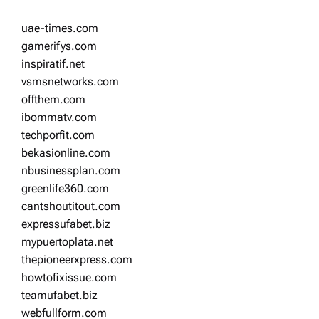
uae-times.com
gamerifys.com
inspiratif.net
vsmsnetworks.com
offthem.com
ibommatv.com
techporfit.com
bekasionline.com
nbusinessplan.com
greenlife360.com
cantshoutitout.com
expressufabet.biz
mypuertoplata.net
thepioneerxpress.com
howtofixissue.com
teamufabet.biz
webfullform.com