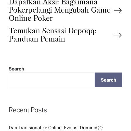
P
Dapatkan Aksi: Bagaimana
Pokerpelangi Mengubah Game
o
Online Poker
Temukan Sensasi Depoqq:
s
Panduan Pemain
t
n
Search
a
Search
v
i
Recent Posts
g
Dari Tradisional ke Online: Evolusi DominoQQ