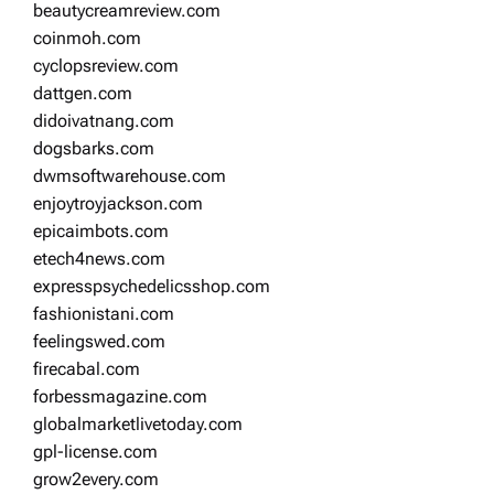
beautycreamreview.com
coinmoh.com
cyclopsreview.com
dattgen.com
didoivatnang.com
dogsbarks.com
dwmsoftwarehouse.com
enjoytroyjackson.com
epicaimbots.com
etech4news.com
expresspsychedelicsshop.com
fashionistani.com
feelingswed.com
firecabal.com
forbessmagazine.com
globalmarketlivetoday.com
gpl-license.com
grow2every.com