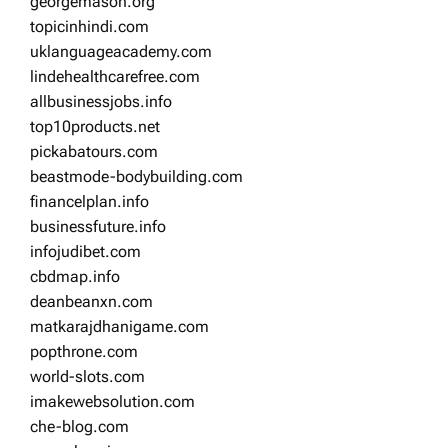
georgemason.org
topicinhindi.com
uklanguageacademy.com
lindehealthcarefree.com
allbusinessjobs.info
top10products.net
pickabatours.com
beastmode-bodybuilding.com
financelplan.info
businessfuture.info
infojudibet.com
cbdmap.info
deanbeanxn.com
matkarajdhanigame.com
popthrone.com
world-slots.com
imakewebsolution.com
che-blog.com