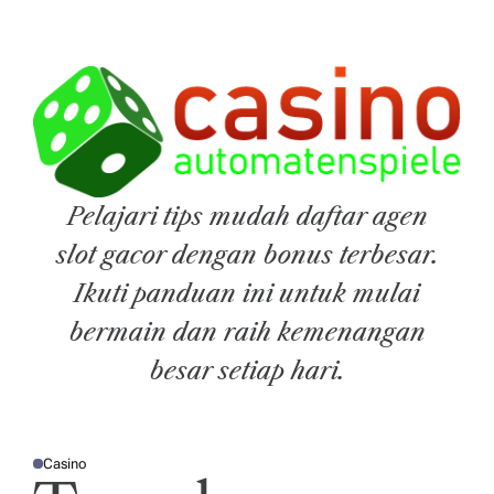
S
k
i
p
t
o
c
o
Pelajari tips mudah daftar agen
n
slot gacor dengan bonus terbesar.
t
e
Ikuti panduan ini untuk mulai
n
bermain dan raih kemenangan
t
besar setiap hari.
Casino
P
O