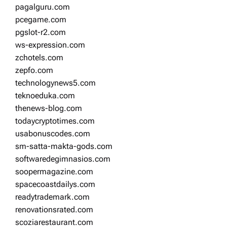
pagalguru.com
pcegame.com
pgslot-r2.com
ws-expression.com
zchotels.com
zepfo.com
technologynews5.com
teknoeduka.com
thenews-blog.com
todaycryptotimes.com
usabonuscodes.com
sm-satta-makta-gods.com
softwaredegimnasios.com
soopermagazine.com
spacecoastdailys.com
readytrademark.com
renovationsrated.com
scoziarestaurant.com