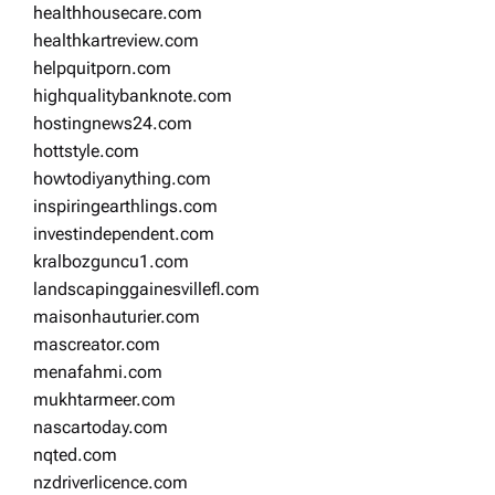
healthhousecare.com
healthkartreview.com
helpquitporn.com
highqualitybanknote.com
hostingnews24.com
hottstyle.com
howtodiyanything.com
inspiringearthlings.com
investindependent.com
kralbozguncu1.com
landscapinggainesvillefl.com
maisonhauturier.com
mascreator.com
menafahmi.com
mukhtarmeer.com
nascartoday.com
nqted.com
nzdriverlicence.com