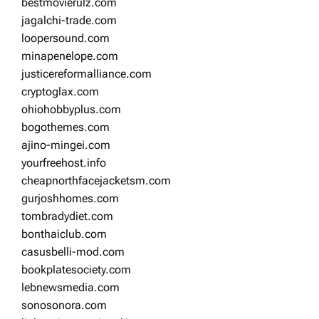
bestmovierulz.com
jagalchi-trade.com
loopersound.com
minapenelope.com
justicereformalliance.com
cryptoglax.com
ohiohobbyplus.com
bogothemes.com
ajino-mingei.com
yourfreehost.info
cheapnorthfacejacketsm.com
gurjoshhomes.com
tombradydiet.com
bonthaiclub.com
casusbelli-mod.com
bookplatesociety.com
lebnewsmedia.com
sonosonora.com