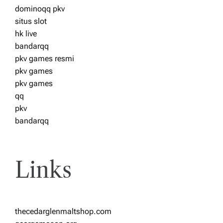
dominoqq pkv
situs slot
hk live
bandarqq
pkv games resmi
pkv games
pkv games
qq
pkv
bandarqq
Links
thecedarglenmaltshop.com