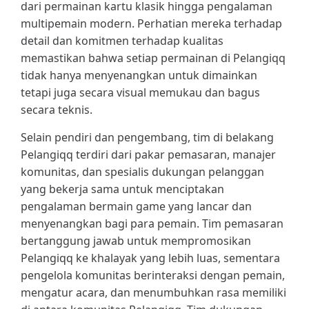
dari permainan kartu klasik hingga pengalaman
multipemain modern. Perhatian mereka terhadap
detail dan komitmen terhadap kualitas
memastikan bahwa setiap permainan di Pelangiqq
tidak hanya menyenangkan untuk dimainkan
tetapi juga secara visual memukau dan bagus
secara teknis.
Selain pendiri dan pengembang, tim di belakang
Pelangiqq terdiri dari pakar pemasaran, manajer
komunitas, dan spesialis dukungan pelanggan
yang bekerja sama untuk menciptakan
pengalaman bermain game yang lancar dan
menyenangkan bagi para pemain. Tim pemasaran
bertanggung jawab untuk mempromosikan
Pelangiqq ke khalayak yang lebih luas, sementara
pengelola komunitas berinteraksi dengan pemain,
mengatur acara, dan menumbuhkan rasa memiliki