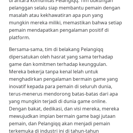
di antara komunitas Pelangiqq. Tim dukungan
pelanggan selalu siap membantu pemain dengan
masalah atau kekhawatiran apa pun yang
mungkin mereka miliki, memastikan bahwa setiap
pemain mendapatkan pengalaman positif di
platform.
Bersama-sama, tim di belakang Pelangiqq
dipersatukan oleh hasrat yang sama terhadap
game dan komitmen terhadap keunggulan.
Mereka bekerja tanpa kenal lelah untuk
menghadirkan pengalaman bermain game yang
inovatif kepada para pemain di seluruh dunia,
terus-menerus mendorong batas-batas dari apa
yang mungkin terjadi di dunia game online.
Dengan bakat, dedikasi, dan visi mereka, mereka
mewujudkan impian bermain game bagi jutaan
pemain, dan Pelangiqq akan menjadi pemain
terkemuka di industri ini di tahun-tahun