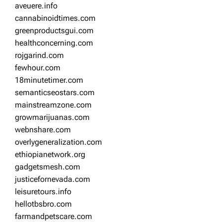
aveuere.info
cannabinoidtimes.com
greenproductsgui.com
healthconcerning.com
rojgarind.com
fewhour.com
18minutetimer.com
semanticseostars.com
mainstreamzone.com
growmarijuanas.com
webnshare.com
overlygeneralization.com
ethiopianetwork.org
gadgetsmesh.com
justicefornevada.com
leisuretours.info
hellotbsbro.com
farmandpetscare.com