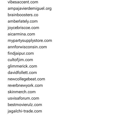
vibesaccent.com
ampajavierdemiguel.org
brainboosters.co
amberlately.com
joycebriscoe.com
aicarmina.com
mypartysupplystore.com
annforwisconsin.com
findjaipur.com
cultofjim.com
glimmerick.com
davidfollett.com
newcollegebeat.com
reverbnewyork.com
skinmerch.com
usvisaforum.com
bestmovierulz.com
jagalchi-trade.com