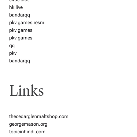
hk live
bandarqq
pkv games resmi
pkv games
pkv games
qq
pkv
bandarqq
Links
thecedarglenmaltshop.com
georgemason.org
topicinhindi.com