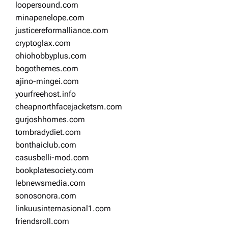
loopersound.com
minapenelope.com
justicereformalliance.com
cryptoglax.com
ohiohobbyplus.com
bogothemes.com
ajino-mingei.com
yourfreehost.info
cheapnorthfacejacketsm.com
gurjoshhomes.com
tombradydiet.com
bonthaiclub.com
casusbelli-mod.com
bookplatesociety.com
lebnewsmedia.com
sonosonora.com
linkuusinternasional1.com
friendsroll.com