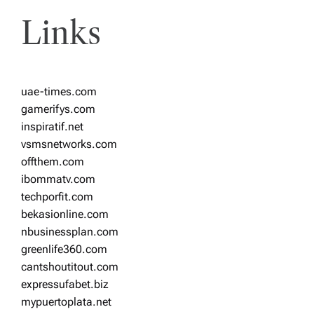
Links
uae-times.com
gamerifys.com
inspiratif.net
vsmsnetworks.com
offthem.com
ibommatv.com
techporfit.com
bekasionline.com
nbusinessplan.com
greenlife360.com
cantshoutitout.com
expressufabet.biz
mypuertoplata.net