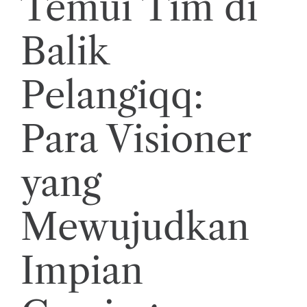
Temui Tim di
S
T
E
D
Balik
I
N
Pelangiqq:
Para Visioner
yang
Mewujudkan
Impian