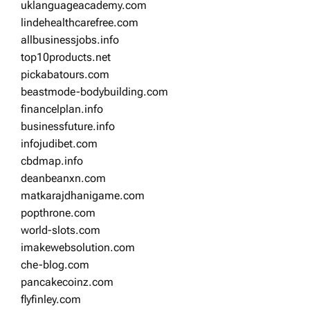
uklanguageacademy.com
lindehealthcarefree.com
allbusinessjobs.info
top10products.net
pickabatours.com
beastmode-bodybuilding.com
financelplan.info
businessfuture.info
infojudibet.com
cbdmap.info
deanbeanxn.com
matkarajdhanigame.com
popthrone.com
world-slots.com
imakewebsolution.com
che-blog.com
pancakecoinz.com
flyfinley.com