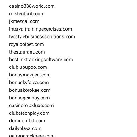
casino888world.com
misterdbnb.com
jkmezcal.com
intervaltrainingexercises.com
tyestylebusinesssolutions.com
royalpoipet.com
thestaurant.com
bestlinktrackingsoftware.com
clublubupoo.com
bonusmazijeu.com
bonuskyfojea.com
bonuskorokee.com
bonusgexipoy.com
casinorelaxluxe.com
clubetechplay.com
domdombd.com
dailyplayz.com
getprocrackhere.com