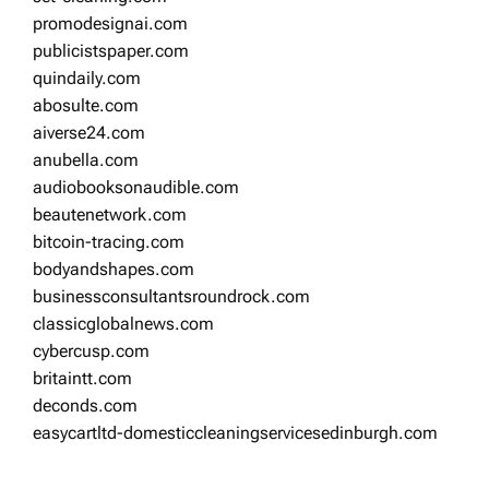
promodesignai.com
publicistspaper.com
quindaily.com
abosulte.com
aiverse24.com
anubella.com
audiobooksonaudible.com
beautenetwork.com
bitcoin-tracing.com
bodyandshapes.com
businessconsultantsroundrock.com
classicglobalnews.com
cybercusp.com
britaintt.com
deconds.com
easycartltd-domesticcleaningservicesedinburgh.com