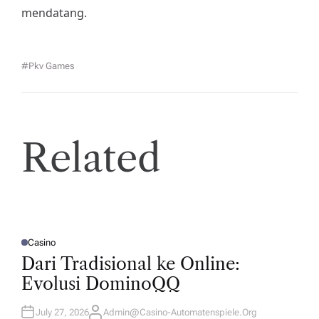
mendatang.
#pkv Games
Related
Casino
P
O
Dari Tradisional ke Online:
S
T
Evolusi DominoQQ
E
D
I
N
July 27, 2026
Admin@casino-Automatenspiele.org
A