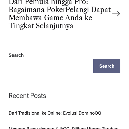
Dari Pemula hingga Pro:
s
Bagaimana PokerPelangi Dapat
t
Membawa Game Anda ke
Tingkat Selanjutnya
n
a
Search
v
Search
i
g
Recent Posts
a
Dari Tradisional ke Online: Evolusi DominoQQ
t
Menang Besar dengan KlikQQ: Pilihan Utama Taruhan