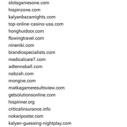
slotsgamesone.com
hispinzone.com
kalyanbazarnights.com
top-online-casino-usa.com
honghuidoor.com
flowingtravel.com
nineniki.com
brandiospecialists.com
medicalcare7.com
adtennaball.com
nabzah.com
mongive.com
matkagameresultsview.com
getsolutionsonline.com
hispinner.org
criticalinsurance.info
nokariposter.com
kalyan-guessing-nightplay.com