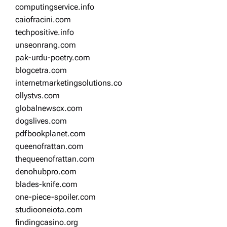
computingservice.info
caiofracini.com
techpositive.info
unseonrang.com
pak-urdu-poetry.com
blogcetra.com
internetmarketingsolutions.co
ollystvs.com
globalnewscx.com
dogslives.com
pdfbookplanet.com
queenofrattan.com
thequeenofrattan.com
denohubpro.com
blades-knife.com
one-piece-spoiler.com
studiooneiota.com
findingcasino.org