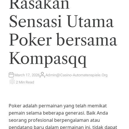
Rasakan
S
T
E
D
Sensasi Utama
I
N
Poker bersama
Kompasqq
March 17, 2026
Admin@casino-Automatenspiele.org
A
U
2 Min Read
E
T
S
H
T
O
I
R
M
A
Poker adalah permainan yang telah memikat
T
E
pemain selama beberapa generasi. Baik Anda
D
R
seorang profesional berpengalaman atau
E
A
pendatang baru dalam permainan ini, tidak dapat
D