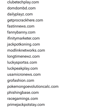
clubetechplay.com
domdombd.com
dailyplayz.com
getprocrackhere.com
fastinnews.com
fannybanny.com
ifinitymarketer.com
jackpotkoning.com
modlinknetworks.com
longtimenewz.com
luckysportss.com
luckpeakplay.com
usamicronews.com
grofashion.com
pokemongoevolutioncalc.com
phishingbase.com
racegamings.com
primejackpotstay.com