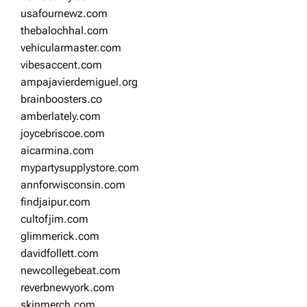
usafournewz.com
thebalochhal.com
vehicularmaster.com
vibesaccent.com
ampajavierdemiguel.org
brainboosters.co
amberlately.com
joycebriscoe.com
aicarmina.com
mypartysupplystore.com
annforwisconsin.com
findjaipur.com
cultofjim.com
glimmerick.com
davidfollett.com
newcollegebeat.com
reverbnewyork.com
skinmerch.com