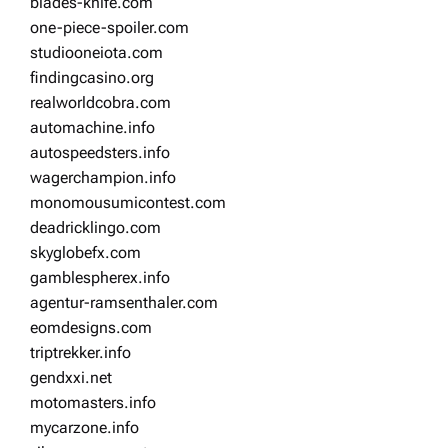
blades-knife.com
one-piece-spoiler.com
studiooneiota.com
findingcasino.org
realworldcobra.com
automachine.info
autospeedsters.info
wagerchampion.info
monomousumicontest.com
deadricklingo.com
skyglobefx.com
gamblespherex.info
agentur-ramsenthaler.com
eomdesigns.com
triptrekker.info
gendxxi.net
motomasters.info
mycarzone.info