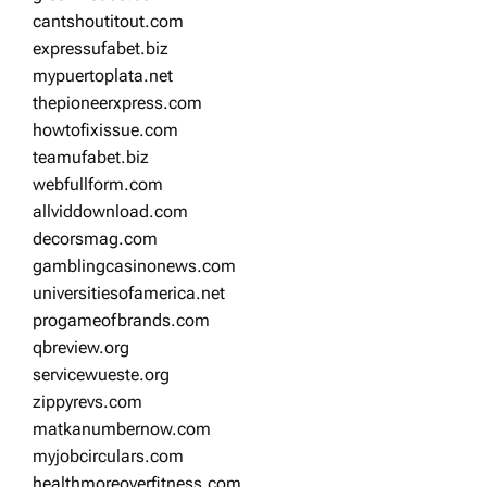
cantshoutitout.com
expressufabet.biz
mypuertoplata.net
thepioneerxpress.com
howtofixissue.com
teamufabet.biz
webfullform.com
allviddownload.com
decorsmag.com
gamblingcasinonews.com
universitiesofamerica.net
progameofbrands.com
qbreview.org
servicewueste.org
zippyrevs.com
matkanumbernow.com
myjobcirculars.com
healthmoreoverfitness.com