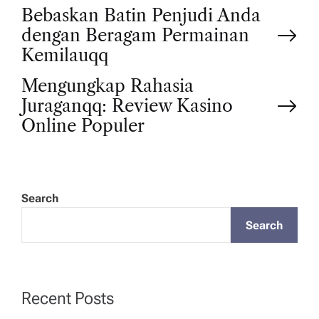
P
Bebaskan Batin Penjudi Anda
dengan Beragam Permainan
o
Kemilauqq
Mengungkap Rahasia
s
Juraganqq: Review Kasino
t
Online Populer
n
a
Search
Search
v
i
Recent Posts