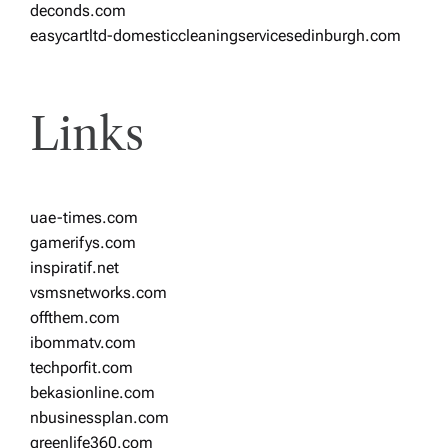
deconds.com
easycartltd-domesticcleaningservicesedinburgh.com
Links
uae-times.com
gamerifys.com
inspiratif.net
vsmsnetworks.com
offthem.com
ibommatv.com
techporfit.com
bekasionline.com
nbusinessplan.com
greenlife360.com