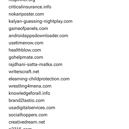
criticalinsurance.info
nokariposter.com
kalyan-guessing-nightplay.com
gameofpanels.com
androidappsdownloader.com
usetimenow.com
healthblow.com
gohelpmate.com
rajdhani-satta-matka.com
writerscraft.net
elearning-childprotection.com
wrestling4mena.com
knowledgeforall.info
brand2lastio.com
usadigitalservices.com
socialhoppers.com
creativedream.net