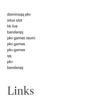
dominoqq pkv
situs slot
hk live
bandarqq
pkv games resmi
pkv games
pkv games
qq
pkv
bandarqq
Links