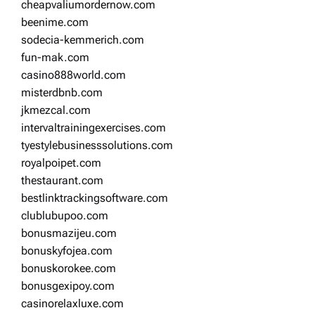
cheapvaliumordernow.com
beenime.com
sodecia-kemmerich.com
fun-mak.com
casino888world.com
misterdbnb.com
jkmezcal.com
intervaltrainingexercises.com
tyestylebusinesssolutions.com
royalpoipet.com
thestaurant.com
bestlinktrackingsoftware.com
clublubupoo.com
bonusmazijeu.com
bonuskyfojea.com
bonuskorokee.com
bonusgexipoy.com
casinorelaxluxe.com