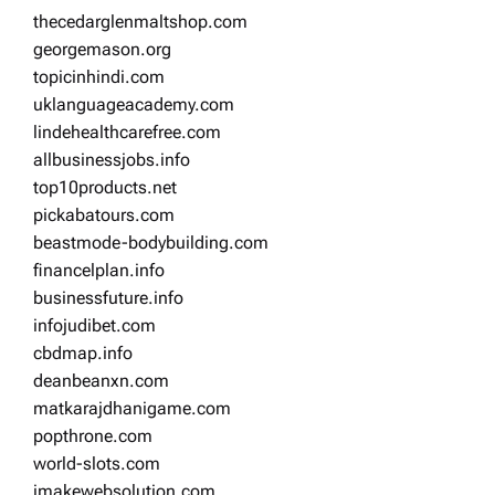
thecedarglenmaltshop.com
georgemason.org
topicinhindi.com
uklanguageacademy.com
lindehealthcarefree.com
allbusinessjobs.info
top10products.net
pickabatours.com
beastmode-bodybuilding.com
financelplan.info
businessfuture.info
infojudibet.com
cbdmap.info
deanbeanxn.com
matkarajdhanigame.com
popthrone.com
world-slots.com
imakewebsolution.com