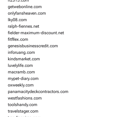
n2315.com
getwebonline.com
onlyfansheaven.com
lky08.com
ralph-fiennes.net
fielder-maximum-discount.net
fitfllex.com
genesisbusinesscredit.com
inforuang.com
kindsmarket.com
luvelylife.com
macramb.com
mypet-diary.com
oxweekly.com
panamacitydeckcontractors.com
westfashions.com
toolshandy.com
travelstager.com