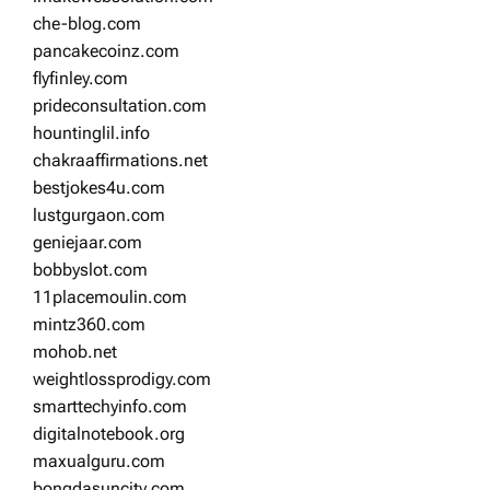
che-blog.com
pancakecoinz.com
flyfinley.com
prideconsultation.com
hountinglil.info
chakraaffirmations.net
bestjokes4u.com
lustgurgaon.com
geniejaar.com
bobbyslot.com
11placemoulin.com
mintz360.com
mohob.net
weightlossprodigy.com
smarttechyinfo.com
digitalnotebook.org
maxualguru.com
bongdasuncity.com