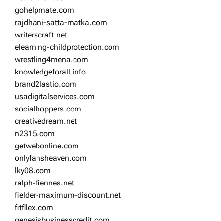
gohelpmate.com
rajdhani-satta-matka.com
writerscraft.net
elearning-childprotection.com
wrestling4mena.com
knowledgeforall.info
brand2lastio.com
usadigitalservices.com
socialhoppers.com
creativedream.net
n2315.com
getwebonline.com
onlyfansheaven.com
lky08.com
ralph-fiennes.net
fielder-maximum-discount.net
fitfllex.com
genesisbusinesscredit.com