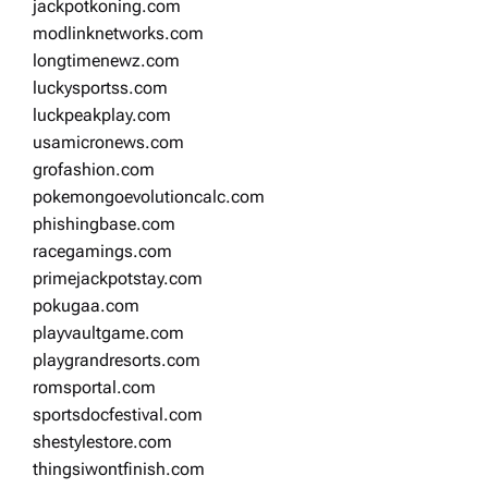
jackpotkoning.com
modlinknetworks.com
longtimenewz.com
luckysportss.com
luckpeakplay.com
usamicronews.com
grofashion.com
pokemongoevolutioncalc.com
phishingbase.com
racegamings.com
primejackpotstay.com
pokugaa.com
playvaultgame.com
playgrandresorts.com
romsportal.com
sportsdocfestival.com
shestylestore.com
thingsiwontfinish.com