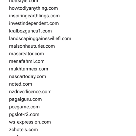
hottstyle.com
howtodiyanything.com
inspiringearthlings.com
investindependent.com
kralbozguncu1.com
landscapinggainesvillefl.com
maisonhauturier.com
mascreator.com
menafahmi.com
mukhtarmeer.com
nascartoday.com
nqted.com
nzdriverlicence.com
pagalguru.com
pcegame.com
pgslot-r2.com
ws-expression.com
zchotels.com