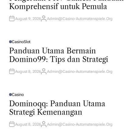
T
Komprehensif untuk Pemula
E
D
I
N
August 9, 2026
Admin@casino-Automatenspiele.org
A
U
T
H
O
R
Casino
Slot
P
O
Panduan Utama Bermain
S
T
Domino99: Tips dan Strategi
E
D
I
N
August 8, 2026
Admin@casino-Automatenspiele.org
A
U
T
H
O
R
Casino
P
O
Dominoqq: Panduan Utama
S
T
Strategi Kemenangan
E
D
I
N
August 8, 2026
Admin@casino-Automatenspiele.org
A
U
T