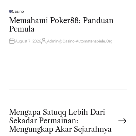
H
O
R
Casino
P
O
Memahami Poker88: Panduan
S
T
Pemula
E
D
I
N
August 7, 2026
Admin@casino-Automatenspiele.org
A
U
T
H
O
R
P
Mengapa Satuqq Lebih Dari
Sekadar Permainan:
o
Mengungkap Akar Sejarahnya