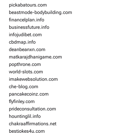
pickabatours.com
beastmode-bodybuilding.com
financelplan.info
businessfuture.info
infojudibet.com
cbdmap.info
deanbeanxn.com
matkarajdhanigame.com
popthrone.com
world-slots.com
imakewebsolution.com
che-blog.com
pancakecoinz.com
flyfinley.com
prideconsultation.com
hountinglil.info
chakraaffirmations.net
bestjokes4u.com