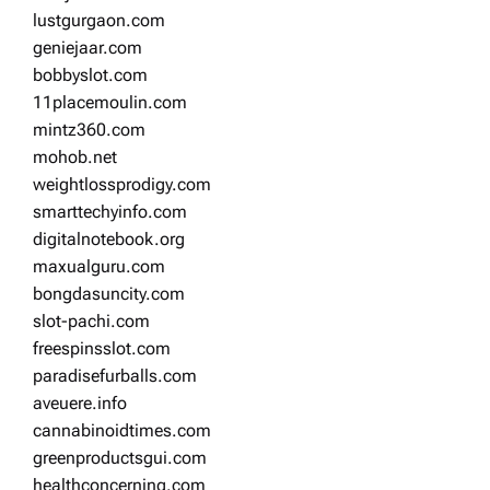
lustgurgaon.com
geniejaar.com
bobbyslot.com
11placemoulin.com
mintz360.com
mohob.net
weightlossprodigy.com
smarttechyinfo.com
digitalnotebook.org
maxualguru.com
bongdasuncity.com
slot-pachi.com
freespinsslot.com
paradisefurballs.com
aveuere.info
cannabinoidtimes.com
greenproductsgui.com
healthconcerning.com