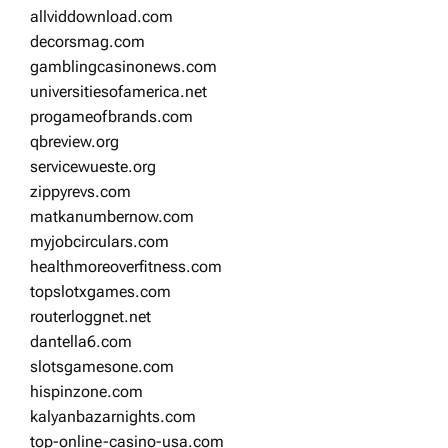
allviddownload.com
decorsmag.com
gamblingcasinonews.com
universitiesofamerica.net
progameofbrands.com
qbreview.org
servicewueste.org
zippyrevs.com
matkanumbernow.com
myjobcirculars.com
healthmoreoverfitness.com
topslotxgames.com
routerloggnet.net
dantella6.com
slotsgamesone.com
hispinzone.com
kalyanbazarnights.com
top-online-casino-usa.com