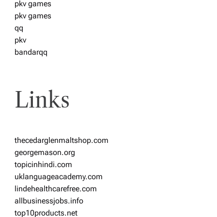
pkv games
pkv games
qq
pkv
bandarqq
Links
thecedarglenmaltshop.com
georgemason.org
topicinhindi.com
uklanguageacademy.com
lindehealthcarefree.com
allbusinessjobs.info
top10products.net