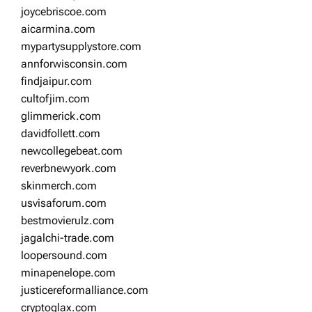
joycebriscoe.com
aicarmina.com
mypartysupplystore.com
annforwisconsin.com
findjaipur.com
cultofjim.com
glimmerick.com
davidfollett.com
newcollegebeat.com
reverbnewyork.com
skinmerch.com
usvisaforum.com
bestmovierulz.com
jagalchi-trade.com
loopersound.com
minapenelope.com
justicereformalliance.com
cryptoglax.com