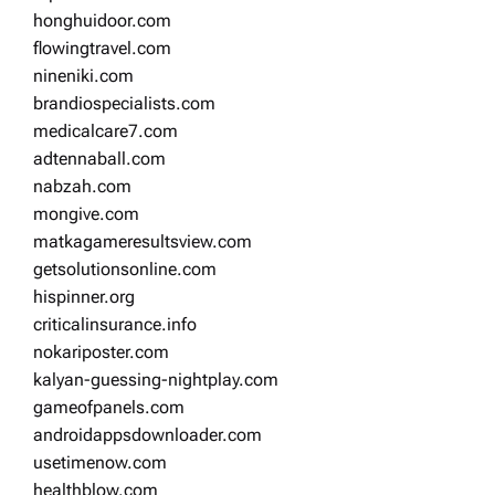
honghuidoor.com
flowingtravel.com
nineniki.com
brandiospecialists.com
medicalcare7.com
adtennaball.com
nabzah.com
mongive.com
matkagameresultsview.com
getsolutionsonline.com
hispinner.org
criticalinsurance.info
nokariposter.com
kalyan-guessing-nightplay.com
gameofpanels.com
androidappsdownloader.com
usetimenow.com
healthblow.com