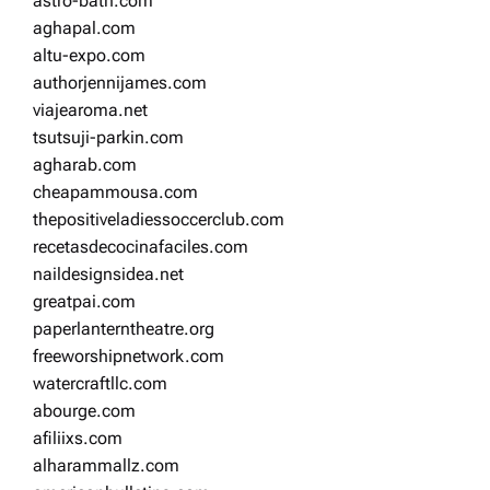
astro-bath.com
aghapal.com
altu-expo.com
authorjennijames.com
viajearoma.net
tsutsuji-parkin.com
agharab.com
cheapammousa.com
thepositiveladiessoccerclub.com
recetasdecocinafaciles.com
naildesignsidea.net
greatpai.com
paperlanterntheatre.org
freeworshipnetwork.com
watercraftllc.com
abourge.com
afiliixs.com
alharammallz.com