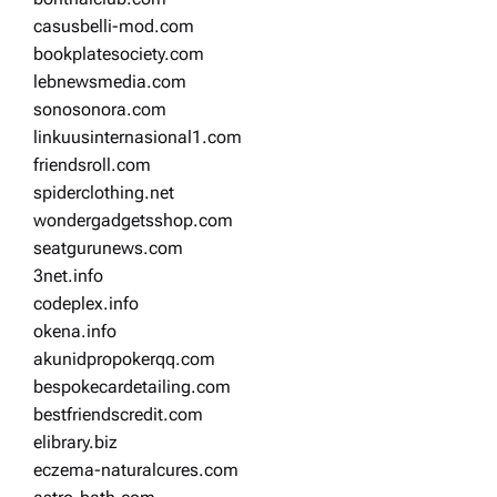
casusbelli-mod.com
bookplatesociety.com
lebnewsmedia.com
sonosonora.com
linkuusinternasional1.com
friendsroll.com
spiderclothing.net
wondergadgetsshop.com
seatgurunews.com
3net.info
codeplex.info
okena.info
akunidpropokerqq.com
bespokecardetailing.com
bestfriendscredit.com
elibrary.biz
eczema-naturalcures.com