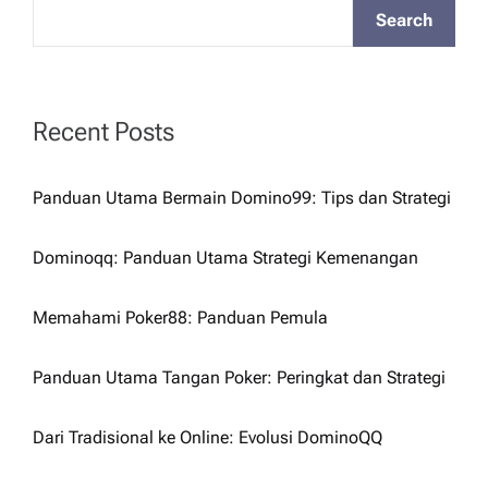
Search
v
i
Recent Posts
g
Panduan Utama Bermain Domino99: Tips dan Strategi
a
Dominoqq: Panduan Utama Strategi Kemenangan
t
i
Memahami Poker88: Panduan Pemula
o
Panduan Utama Tangan Poker: Peringkat dan Strategi
n
Dari Tradisional ke Online: Evolusi DominoQQ