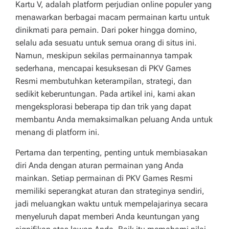
Kartu V, adalah platform perjudian online populer yang
D
R
menawarkan berbagai macam permainan kartu untuk
E
A
dinikmati para pemain. Dari poker hingga domino,
D
T
selalu ada sesuatu untuk semua orang di situs ini.
I
M
Namun, meskipun sekilas permainannya tampak
E
sederhana, mencapai kesuksesan di PKV Games
Resmi membutuhkan keterampilan, strategi, dan
sedikit keberuntungan. Pada artikel ini, kami akan
mengeksplorasi beberapa tip dan trik yang dapat
membantu Anda memaksimalkan peluang Anda untuk
menang di platform ini.
Pertama dan terpenting, penting untuk membiasakan
diri Anda dengan aturan permainan yang Anda
mainkan. Setiap permainan di PKV Games Resmi
memiliki seperangkat aturan dan strateginya sendiri,
jadi meluangkan waktu untuk mempelajarinya secara
menyeluruh dapat memberi Anda keuntungan yang