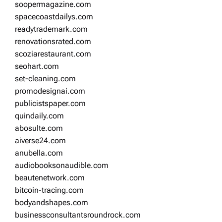
soopermagazine.com
spacecoastdailys.com
readytrademark.com
renovationsrated.com
scoziarestaurant.com
seohart.com
set-cleaning.com
promodesignai.com
publicistspaper.com
quindaily.com
abosulte.com
aiverse24.com
anubella.com
audiobooksonaudible.com
beautenetwork.com
bitcoin-tracing.com
bodyandshapes.com
businessconsultantsroundrock.com