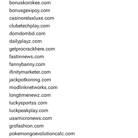
bonuskorokee.com
bonusgexipoy.com
casinorelaxluxe.com
clubetechplay.com
domdombd.com
dailyplayz.com
getprocrackhere.com
fastinnews.com
fannybanny.com
ifinitymarketer.com
jackpotkoning.com
modlinknetworks.com
longtimenewz.com
luckysportss.com
luckpeakplay.com
usamicronews.com
grofashion.com
pokemongoevolutioncalc.com