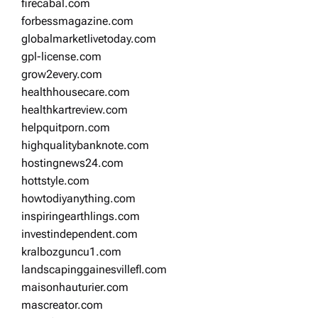
firecabal.com
forbessmagazine.com
globalmarketlivetoday.com
gpl-license.com
grow2every.com
healthhousecare.com
healthkartreview.com
helpquitporn.com
highqualitybanknote.com
hostingnews24.com
hottstyle.com
howtodiyanything.com
inspiringearthlings.com
investindependent.com
kralbozguncu1.com
landscapinggainesvillefl.com
maisonhauturier.com
mascreator.com