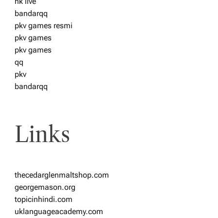
hk live
bandarqq
pkv games resmi
pkv games
pkv games
qq
pkv
bandarqq
Links
thecedarglenmaltshop.com
georgemason.org
topicinhindi.com
uklanguageacademy.com