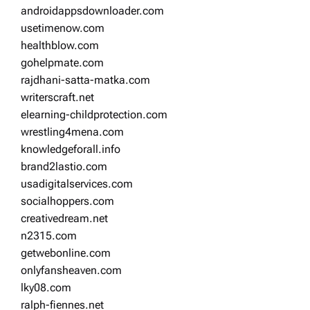
androidappsdownloader.com
usetimenow.com
healthblow.com
gohelpmate.com
rajdhani-satta-matka.com
writerscraft.net
elearning-childprotection.com
wrestling4mena.com
knowledgeforall.info
brand2lastio.com
usadigitalservices.com
socialhoppers.com
creativedream.net
n2315.com
getwebonline.com
onlyfansheaven.com
lky08.com
ralph-fiennes.net