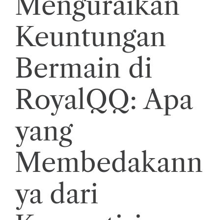
Menguraikan
S
T
E
D
Keuntungan
I
N
Bermain di
RoyalQQ: Apa
yang
Membedakann
ya dari