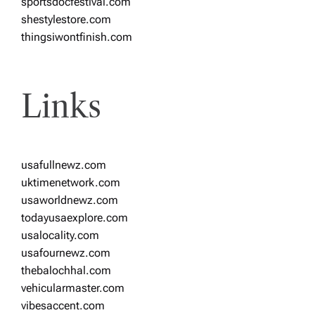
sportsdocfestival.com
shestylestore.com
thingsiwontfinish.com
Links
usafullnewz.com
uktimenetwork.com
usaworldnewz.com
todayusaexplore.com
usalocality.com
usafournewz.com
thebalochhal.com
vehicularmaster.com
vibesaccent.com