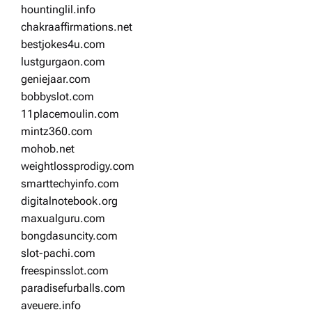
hountinglil.info
chakraaffirmations.net
bestjokes4u.com
lustgurgaon.com
geniejaar.com
bobbyslot.com
11placemoulin.com
mintz360.com
mohob.net
weightlossprodigy.com
smarttechyinfo.com
digitalnotebook.org
maxualguru.com
bongdasuncity.com
slot-pachi.com
freespinsslot.com
paradisefurballs.com
aveuere.info