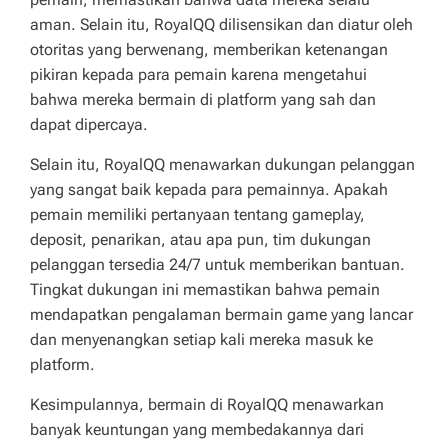
aman. Selain itu, RoyalQQ dilisensikan dan diatur oleh
otoritas yang berwenang, memberikan ketenangan
pikiran kepada para pemain karena mengetahui
bahwa mereka bermain di platform yang sah dan
dapat dipercaya.
Selain itu, RoyalQQ menawarkan dukungan pelanggan
yang sangat baik kepada para pemainnya. Apakah
pemain memiliki pertanyaan tentang gameplay,
deposit, penarikan, atau apa pun, tim dukungan
pelanggan tersedia 24/7 untuk memberikan bantuan.
Tingkat dukungan ini memastikan bahwa pemain
mendapatkan pengalaman bermain game yang lancar
dan menyenangkan setiap kali mereka masuk ke
platform.
Kesimpulannya, bermain di RoyalQQ menawarkan
banyak keuntungan yang membedakannya dari