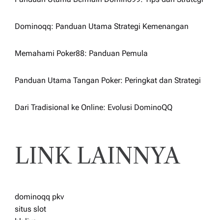
a
Dominoqq: Panduan Utama Strategi Kemenangan
t
i
Memahami Poker88: Panduan Pemula
o
Panduan Utama Tangan Poker: Peringkat dan Strategi
n
Dari Tradisional ke Online: Evolusi DominoQQ
LINK LAINNYA
dominoqq pkv
situs slot