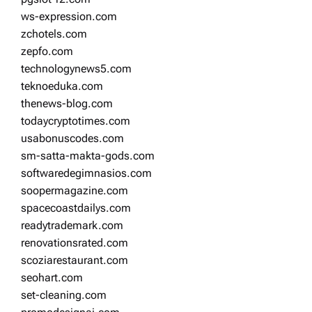
ws-expression.com
zchotels.com
zepfo.com
technologynews5.com
teknoeduka.com
thenews-blog.com
todaycryptotimes.com
usabonuscodes.com
sm-satta-makta-gods.com
softwaredegimnasios.com
soopermagazine.com
spacecoastdailys.com
readytrademark.com
renovationsrated.com
scoziarestaurant.com
seohart.com
set-cleaning.com