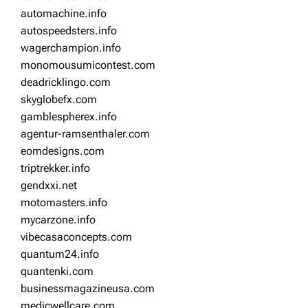
automachine.info
autospeedsters.info
wagerchampion.info
monomousumicontest.com
deadricklingo.com
skyglobefx.com
gamblespherex.info
agentur-ramsenthaler.com
eomdesigns.com
triptrekker.info
gendxxi.net
motomasters.info
mycarzone.info
vibecasaconcepts.com
quantum24.info
quantenki.com
businessmagazineusa.com
medicwellcare.com