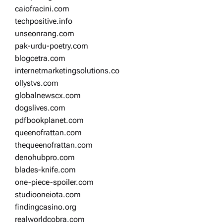
caiofracini.com
techpositive.info
unseonrang.com
pak-urdu-poetry.com
blogcetra.com
internetmarketingsolutions.co
ollystvs.com
globalnewscx.com
dogslives.com
pdfbookplanet.com
queenofrattan.com
thequeenofrattan.com
denohubpro.com
blades-knife.com
one-piece-spoiler.com
studiooneiota.com
findingcasino.org
realworldcobra.com