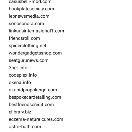
casusbelli-mod.com
bookplatesociety.com
lebnewsmedia.com
sonosonora.com
linkuusinternasional1.com
friendsroll.com
spiderclothing.net
wondergadgetsshop.com
seatgurunews.com
3net.info
codeplex.info
okena.info
akunidpropokerqq.com
bespokecardetailing.com
bestfriendscredit.com
elibrary.biz
eczema-naturalcures.com
astro-bath.com