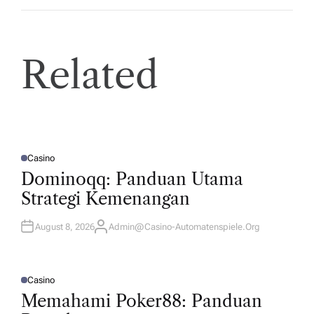
Related
Casino
P
O
Dominoqq: Panduan Utama
S
T
Strategi Kemenangan
E
D
I
N
August 8, 2026
Admin@casino-Automatenspiele.org
A
U
T
H
O
R
Casino
P
O
Memahami Poker88: Panduan
S
T