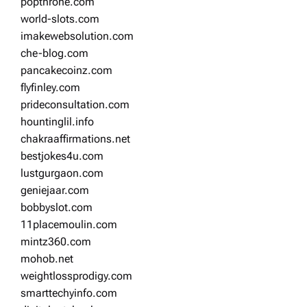
popthrone.com
world-slots.com
imakewebsolution.com
che-blog.com
pancakecoinz.com
flyfinley.com
prideconsultation.com
hountinglil.info
chakraaffirmations.net
bestjokes4u.com
lustgurgaon.com
geniejaar.com
bobbyslot.com
11placemoulin.com
mintz360.com
mohob.net
weightlossprodigy.com
smarttechyinfo.com