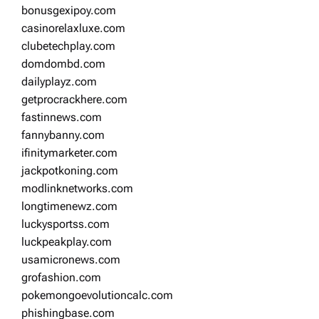
bonusgexipoy.com
casinorelaxluxe.com
clubetechplay.com
domdombd.com
dailyplayz.com
getprocrackhere.com
fastinnews.com
fannybanny.com
ifinitymarketer.com
jackpotkoning.com
modlinknetworks.com
longtimenewz.com
luckysportss.com
luckpeakplay.com
usamicronews.com
grofashion.com
pokemongoevolutioncalc.com
phishingbase.com