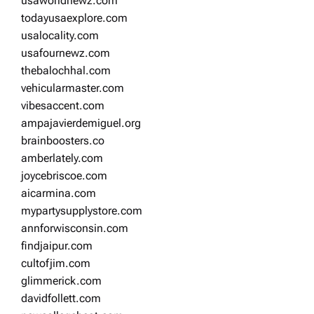
usaworldnewz.com
todayusaexplore.com
usalocality.com
usafournewz.com
thebalochhal.com
vehicularmaster.com
vibesaccent.com
ampajavierdemiguel.org
brainboosters.co
amberlately.com
joycebriscoe.com
aicarmina.com
mypartysupplystore.com
annforwisconsin.com
findjaipur.com
cultofjim.com
glimmerick.com
davidfollett.com