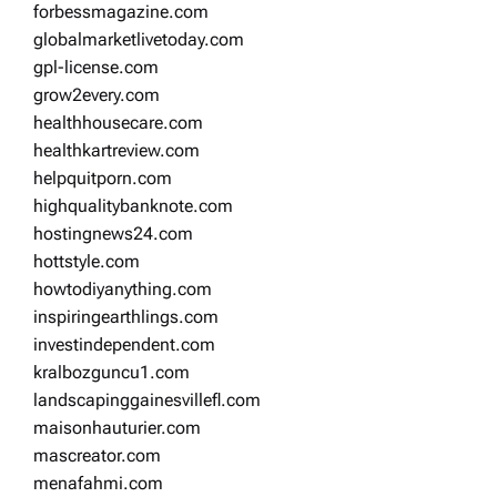
forbessmagazine.com
globalmarketlivetoday.com
gpl-license.com
grow2every.com
healthhousecare.com
healthkartreview.com
helpquitporn.com
highqualitybanknote.com
hostingnews24.com
hottstyle.com
howtodiyanything.com
inspiringearthlings.com
investindependent.com
kralbozguncu1.com
landscapinggainesvillefl.com
maisonhauturier.com
mascreator.com
menafahmi.com