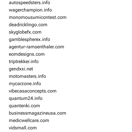
autospeedsters.info
wagerchampion.info
monomousumicontest.com
deadricklingo.com
skyglobefx.com
gamblespherex.info
agentur-ramsenthaler.com
eomdesigns.com
triptrekker.info
gendxxi.net
motomasters.info
mycarzone.info
vibecasaconcepts.com
quantum24.info
quantenki.com
businessmagazineusa.com
medicwellcare.com
vidsmall.com