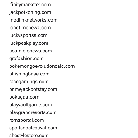
ifinitymarketer.com
jackpotkoning.com
modlinknetworks.com
longtimenewz.com
luckysportss.com
luckpeakplay.com
usamicronews.com
grofashion.com
pokemongoevolutioncalc.com
phishingbase.com
racegamings.com
primejackpotstay.com
pokugaa.com
playvaultgame.com
playgrandresorts.com
romsportal.com
sportsdocfestival.com
shestylestore.com