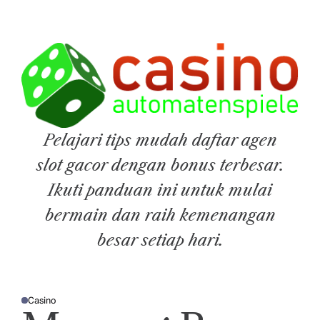
S
k
i
p
t
o
c
o
Pelajari tips mudah daftar agen
n
slot gacor dengan bonus terbesar.
t
e
Ikuti panduan ini untuk mulai
n
bermain dan raih kemenangan
t
besar setiap hari.
Casino
P
O