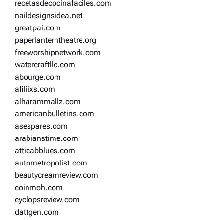
recetasdecocinafaciles.com
naildesignsidea.net
greatpai.com
paperlanterntheatre.org
freeworshipnetwork.com
watercraftllc.com
abourge.com
afiliixs.com
alharammallz.com
americanbulletins.com
asespares.com
arabianstime.com
atticabblues.com
autometropolist.com
beautycreamreview.com
coinmoh.com
cyclopsreview.com
dattgen.com