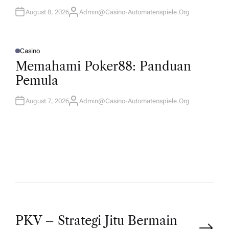
I
N
August 8, 2026
Admin@casino-Automatenspiele.org
A
U
T
H
O
R
Casino
P
O
Memahami Poker88: Panduan
S
T
Pemula
E
D
I
N
August 7, 2026
Admin@casino-Automatenspiele.org
A
U
T
H
O
R
P
PKV – Strategi Jitu Bermain