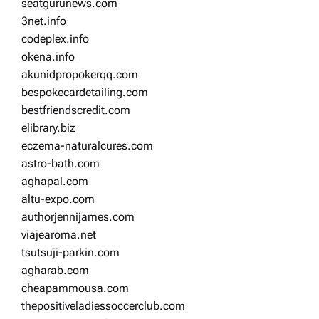
seatgurunews.com
3net.info
codeplex.info
okena.info
akunidpropokerqq.com
bespokecardetailing.com
bestfriendscredit.com
elibrary.biz
eczema-naturalcures.com
astro-bath.com
aghapal.com
altu-expo.com
authorjennijames.com
viajearoma.net
tsutsuji-parkin.com
agharab.com
cheapammousa.com
thepositiveladiessoccerclub.com