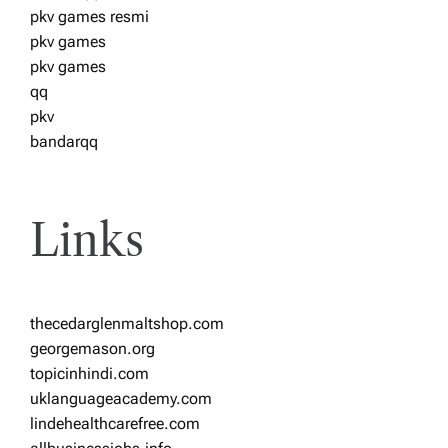
pkv games resmi
pkv games
pkv games
qq
pkv
bandarqq
Links
thecedarglenmaltshop.com
georgemason.org
topicinhindi.com
uklanguageacademy.com
lindehealthcarefree.com