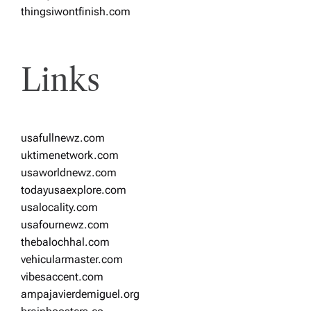
thingsiwontfinish.com
Links
usafullnewz.com
uktimenetwork.com
usaworldnewz.com
todayusaexplore.com
usalocality.com
usafournewz.com
thebalochhal.com
vehicularmaster.com
vibesaccent.com
ampajavierdemiguel.org