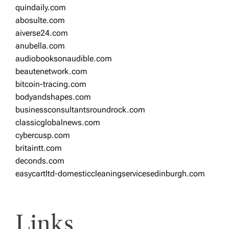
quindaily.com
abosulte.com
aiverse24.com
anubella.com
audiobooksonaudible.com
beautenetwork.com
bitcoin-tracing.com
bodyandshapes.com
businessconsultantsroundrock.com
classicglobalnews.com
cybercusp.com
britaintt.com
deconds.com
easycartltd-domesticcleaningservicesedinburgh.com
Links