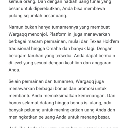
semua orang. Dan dengan hadiah uang tunai yang
besar untuk diperebutkan, Anda bisa membawa
pulang sejumlah besar uang.
Namun bukan hanya turnamennya yang membuat
Wargaqq menonjol. Platform ini juga menawarkan
berbagai macam permainan, mulai dari Texas Hold’em
tradisional hingga Omaha dan banyak lagi. Dengan
beragam taruhan yang tersedia, Anda dapat bermain
di level yang sesuai dengan keahlian dan anggaran
Anda.
Selain permainan dan turnamen, Wargaqq juga
menawarkan berbagai bonus dan promosi untuk
membantu Anda memaksimalkan kemenangan. Dari
bonus selamat datang hingga bonus isi ulang, ada
banyak peluang untuk meningkatkan uang Anda dan
meningkatkan peluang Anda untuk menang besar.