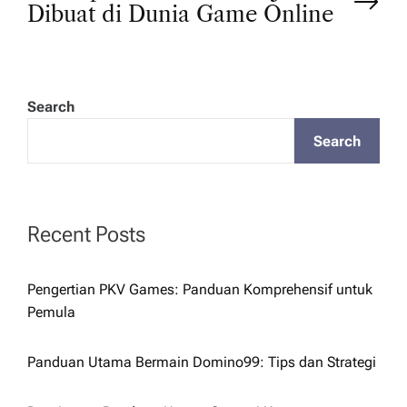
s
Dibuat di Dunia Game Online
t
n
Search
a
Search
v
i
Recent Posts
g
Pengertian PKV Games: Panduan Komprehensif untuk
Pemula
a
Panduan Utama Bermain Domino99: Tips dan Strategi
t