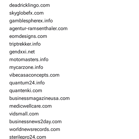
deadricklingo.com
skyglobefx.com
gamblespherex.info
agentur-ramsenthaler.com
eomdesigns.com
triptrekker.info
gendxxi.net
motomasters.info
mycarzone.info
vibecasaconcepts.com
quantum24.info
quantenki.com
businessmagazineusa.com
medicwellcare.com
vidsmall.com
businessnews2day.com
worldnewsrecords.com
sterilepro24.com