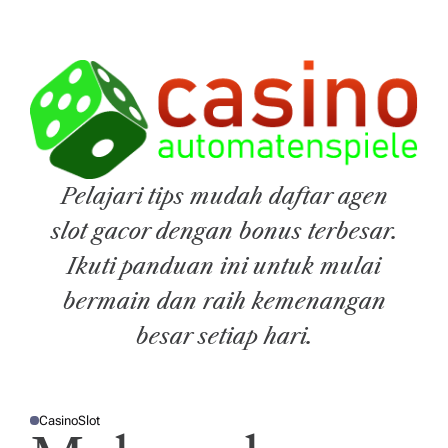
S
k
i
p
t
o
c
o
Pelajari tips mudah daftar agen
n
slot gacor dengan bonus terbesar.
t
e
Ikuti panduan ini untuk mulai
n
bermain dan raih kemenangan
t
besar setiap hari.
Casino
Slot
P
O