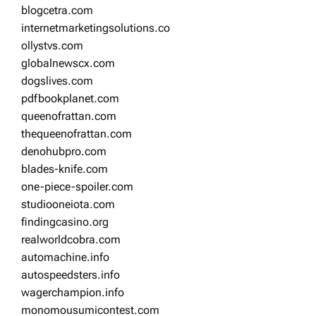
blogcetra.com
internetmarketingsolutions.co
ollystvs.com
globalnewscx.com
dogslives.com
pdfbookplanet.com
queenofrattan.com
thequeenofrattan.com
denohubpro.com
blades-knife.com
one-piece-spoiler.com
studiooneiota.com
findingcasino.org
realworldcobra.com
automachine.info
autospeedsters.info
wagerchampion.info
monomousumicontest.com