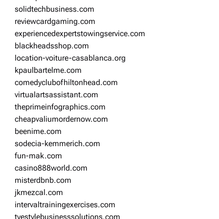
solidtechbusiness.com
reviewcardgaming.com
experiencedexpertstowingservice.com
blackheadsshop.com
location-voiture-casablanca.org
kpaulbartelme.com
comedyclubofhiltonhead.com
virtualartsassistant.com
theprimeinfographics.com
cheapvaliumordernow.com
beenime.com
sodecia-kemmerich.com
fun-mak.com
casino888world.com
misterdbnb.com
jkmezcal.com
intervaltrainingexercises.com
tyestylebusinesssolutions.com