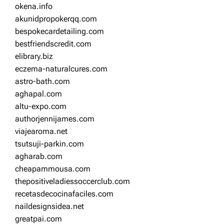
okena.info
akunidpropokerqq.com
bespokecardetailing.com
bestfriendscredit.com
elibrary.biz
eczema-naturalcures.com
astro-bath.com
aghapal.com
altu-expo.com
authorjennijames.com
viajearoma.net
tsutsuji-parkin.com
agharab.com
cheapammousa.com
thepositiveladiessoccerclub.com
recetasdecocinafaciles.com
naildesignsidea.net
greatpai.com