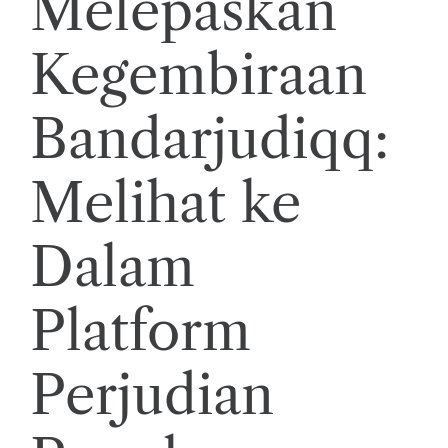
Melepaskan
S
T
E
D
Kegembiraan
I
N
Bandarjudiqq:
Melihat ke
Dalam
Platform
Perjudian