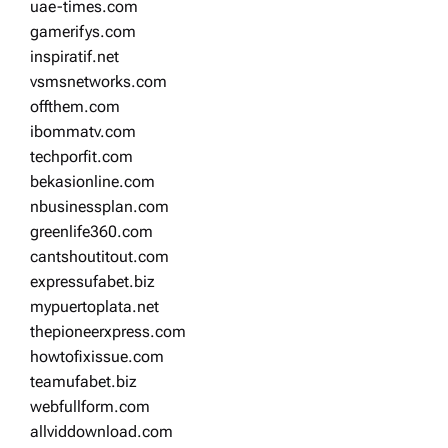
uae-times.com
gamerifys.com
inspiratif.net
vsmsnetworks.com
offthem.com
ibommatv.com
techporfit.com
bekasionline.com
nbusinessplan.com
greenlife360.com
cantshoutitout.com
expressufabet.biz
mypuertoplata.net
thepioneerxpress.com
howtofixissue.com
teamufabet.biz
webfullform.com
allviddownload.com