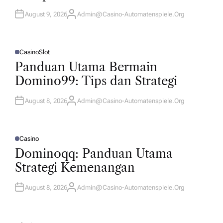
D
I
N
August 9, 2026
Admin@casino-Automatenspiele.org
A
U
T
H
O
R
Casino
Slot
P
O
Panduan Utama Bermain
S
T
Domino99: Tips dan Strategi
E
D
I
N
August 8, 2026
Admin@casino-Automatenspiele.org
A
U
T
H
O
R
Casino
P
O
Dominoqq: Panduan Utama
S
T
Strategi Kemenangan
E
D
I
N
August 8, 2026
Admin@casino-Automatenspiele.org
A
U
T
H
O
R