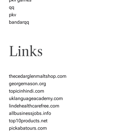
qq
pkv
bandarqq
Links
thecedarglenmaltshop.com
georgemason.org
topicinhindi.com
uklanguageacademy.com
lindehealthcarefree.com
allbusinessjobs.info
top10products.net
pickabatours.com