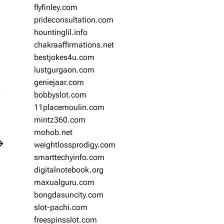
flyfinley.com
prideconsultation.com
hountinglil.info
chakraaffirmations.net
bestjokes4u.com
lustgurgaon.com
geniejaar.com
bobbyslot.com
11placemoulin.com
mintz360.com
mohob.net
weightlossprodigy.com
smarttechyinfo.com
digitalnotebook.org
maxualguru.com
bongdasuncity.com
slot-pachi.com
freespinsslot.com