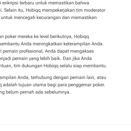
i enkripsi terbaru untuk memastikan bahwa
i. Selain itu, Hobiqq mempekerjakan tim moderator
 untuk mencegah kecurangan dan memastikan
 poker mereka ke level berikutnya, Hobiqq
membantu Anda meningkatkan keterampilan Anda.
dari pemain profesional, Anda dapat mengakses
jadi pemain yang lebih baik. Dan jika Anda
ntuan, tim dukungan Hobiqq selalu siap membantu.
ampilan Anda, terhubung dengan pemain lain, atau
q adalah tujuan utama bagi para penggemar poker.
yang belum pernah ada sebelumnya.