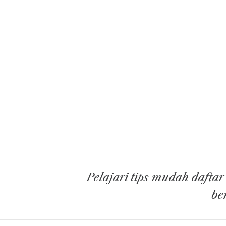
S
k
i
p
t
o
c
o
n
t
e
n
t
Pelajari tips mudah daftar
be