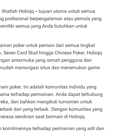
M
A
 lihatlah Hobiqq – tujuan utama untuk semua
T
E
g profesional berpengalaman atau pemula yang
D
R
memiliki semua yang Anda butuhkan untuk
E
A
D
T
I
nan poker untuk pemain dari semua tingkat
M
E
, Seven Card Stud hingga Chinese Poker, Hobiqq
engan antarmuka yang ramah pengguna dan
 mudah menavigasi situs dan menemukan game
main poker. Ini adalah komunitas individu yang
 sama terhadap permainan. Anda dapat terhubung
eka, dan bahkan mengikuti turnamen untuk
rbaik dari yang terbaik. Dengan komunitas yang
merasa sendirian saat bermain di Hobiqq.
lah komitmennya terhadap permainan yang adil dan