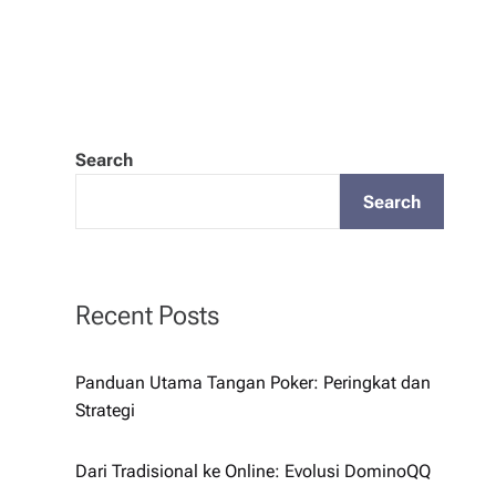
Search
Search
Recent Posts
Panduan Utama Tangan Poker: Peringkat dan
Strategi
Dari Tradisional ke Online: Evolusi DominoQQ