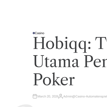
Casino
P
Hobiqq: T
O
S
T
E
D
I
Utama Pe
N
Poker
March 20, 2026
Admin@casino-Automatenspiel
A
U
T
H