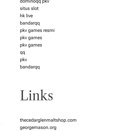
dominoqq pkv
situs slot
hk live
bandarqq
pkv games resmi
pkv games
pkv games
qq
pkv
bandarqq
Links
thecedarglenmaltshop.com
georgemason.org