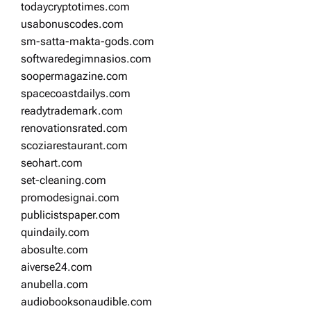
todaycryptotimes.com
usabonuscodes.com
sm-satta-makta-gods.com
softwaredegimnasios.com
soopermagazine.com
spacecoastdailys.com
readytrademark.com
renovationsrated.com
scoziarestaurant.com
seohart.com
set-cleaning.com
promodesignai.com
publicistspaper.com
quindaily.com
abosulte.com
aiverse24.com
anubella.com
audiobooksonaudible.com