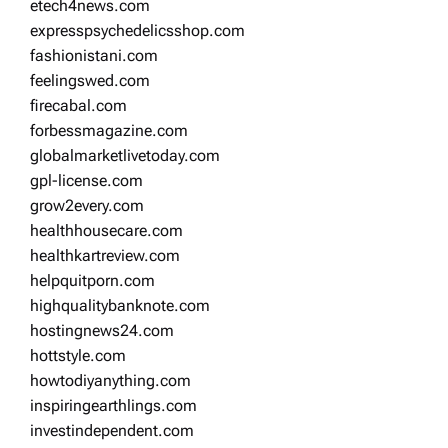
etech4news.com
expresspsychedelicsshop.com
fashionistani.com
feelingswed.com
firecabal.com
forbessmagazine.com
globalmarketlivetoday.com
gpl-license.com
grow2every.com
healthhousecare.com
healthkartreview.com
helpquitporn.com
highqualitybanknote.com
hostingnews24.com
hottstyle.com
howtodiyanything.com
inspiringearthlings.com
investindependent.com