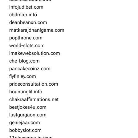
infojudibet.com
cbdmap.info
deanbeanxn.com
matkarajdhanigame.com
popthrone.com
world-slots.com
imakewebsolution.com
che-blog.com
pancakecoinz.com
flyfinley.com
prideconsultation.com
hountinglil.info
chakraaffirmations.net
bestjokes4u.com
lustgurgaon.com
geniejaar.com
bobbyslot.com
11placemoulin.com