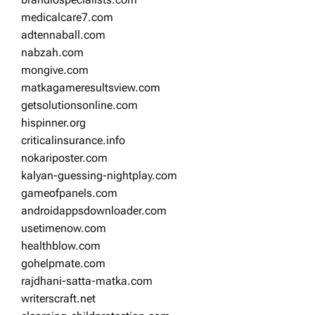
medicalcare7.com
adtennaball.com
nabzah.com
mongive.com
matkagameresultsview.com
getsolutionsonline.com
hispinner.org
criticalinsurance.info
nokariposter.com
kalyan-guessing-nightplay.com
gameofpanels.com
androidappsdownloader.com
usetimenow.com
healthblow.com
gohelpmate.com
rajdhani-satta-matka.com
writerscraft.net