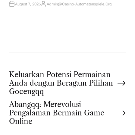
N
August 7, 2026
Admin@casino-Automatenspiele.org
A
U
T
H
O
R
P
Keluarkan Potensi Permainan
Anda dengan Beragam Pilihan
o
Gocengqq
Abangqq: Merevolusi
s
Pengalaman Bermain Game
t
Online