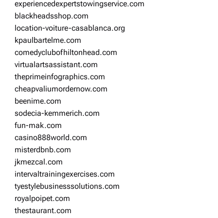
experiencedexpertstowingservice.com
blackheadsshop.com
location-voiture-casablanca.org
kpaulbartelme.com
comedyclubofhiltonhead.com
virtualartsassistant.com
theprimeinfographics.com
cheapvaliumordernow.com
beenime.com
sodecia-kemmerich.com
fun-mak.com
casino888world.com
misterdbnb.com
jkmezcal.com
intervaltrainingexercises.com
tyestylebusinesssolutions.com
royalpoipet.com
thestaurant.com