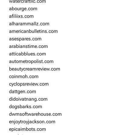
watercraftllc.com
abourge.com
afiliixs.com
alharammallz.com
americanbulletins.com
asespares.com
arabianstime.com
atticabblues.com
autometropolist.com
beautycreamreview.com
coinmoh.com
cyclopsreview.com
dattgen.com
didoivatnang.com
dogsbarks.com
dwmsoftwarehouse.com
enjoytroyjackson.com
epicaimbots.com