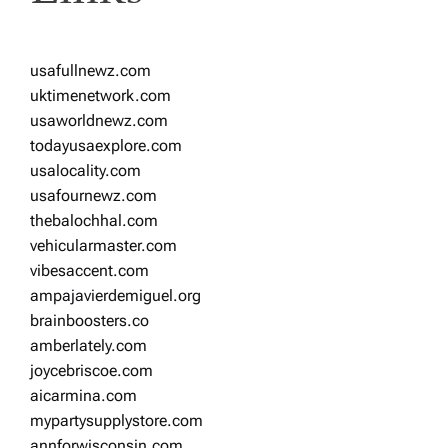
usafullnewz.com
uktimenetwork.com
usaworldnewz.com
todayusaexplore.com
usalocality.com
usafournewz.com
thebalochhal.com
vehicularmaster.com
vibesaccent.com
ampajavierdemiguel.org
brainboosters.co
amberlately.com
joycebriscoe.com
aicarmina.com
mypartysupplystore.com
annforwisconsin.com