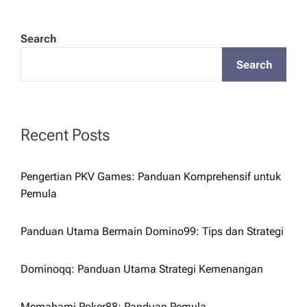
n
a
Search
Search
v
i
Recent Posts
g
Pengertian PKV Games: Panduan Komprehensif untuk
a
Pemula
t
Panduan Utama Bermain Domino99: Tips dan Strategi
i
Dominoqq: Panduan Utama Strategi Kemenangan
o
Memahami Poker88: Panduan Pemula