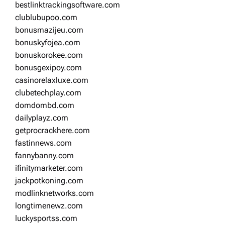
bestlinktrackingsoftware.com
clublubupoo.com
bonusmazijeu.com
bonuskyfojea.com
bonuskorokee.com
bonusgexipoy.com
casinorelaxluxe.com
clubetechplay.com
domdombd.com
dailyplayz.com
getprocrackhere.com
fastinnews.com
fannybanny.com
ifinitymarketer.com
jackpotkoning.com
modlinknetworks.com
longtimenewz.com
luckysportss.com