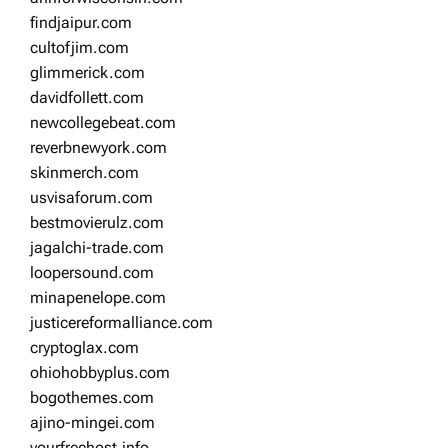
findjaipur.com
cultofjim.com
glimmerick.com
davidfollett.com
newcollegebeat.com
reverbnewyork.com
skinmerch.com
usvisaforum.com
bestmovierulz.com
jagalchi-trade.com
loopersound.com
minapenelope.com
justicereformalliance.com
cryptoglax.com
ohiohobbyplus.com
bogothemes.com
ajino-mingei.com
yourfreehost.info