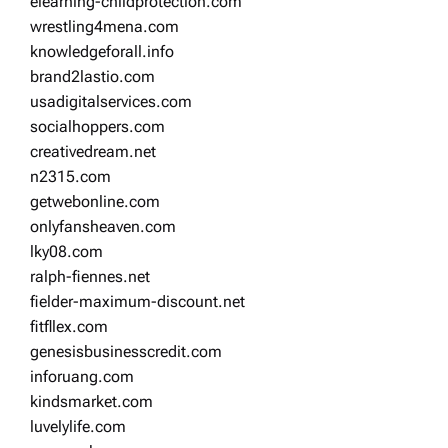
elearning-childprotection.com
wrestling4mena.com
knowledgeforall.info
brand2lastio.com
usadigitalservices.com
socialhoppers.com
creativedream.net
n2315.com
getwebonline.com
onlyfansheaven.com
lky08.com
ralph-fiennes.net
fielder-maximum-discount.net
fitfllex.com
genesisbusinesscredit.com
inforuang.com
kindsmarket.com
luvelylife.com