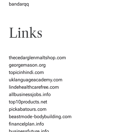
bandarqq
Links
thecedarglenmaltshop.com
georgemason.org
topicinhindi.com
uklanguageacademy.com
lindehealthcarefree.com
allbusinessjobs.info
top10products.net
pickabatours.com
beastmode-bodybuilding.com
financelplan.info
businessfuture.info