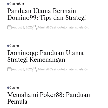
R
Casino
Slot
P
O
Panduan Utama Bermain
S
T
Domino99: Tips dan Strategi
E
D
I
N
August 8, 2026
Admin@casino-Automatenspiele.org
A
U
T
H
O
R
Casino
P
O
Dominoqq: Panduan Utama
S
T
Strategi Kemenangan
E
D
I
N
August 8, 2026
Admin@casino-Automatenspiele.org
A
U
T
H
O
R
Casino
P
O
Memahami Poker88: Panduan
S
T
Pemula
E
D
I