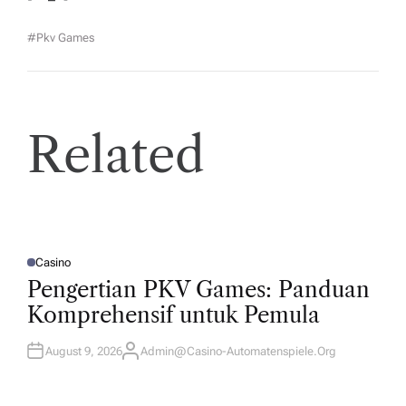
#pkv Games
Related
Casino
P
O
Pengertian PKV Games: Panduan
S
T
Komprehensif untuk Pemula
E
D
I
N
August 9, 2026
Admin@casino-Automatenspiele.org
A
U
T
H
O