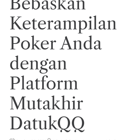
Bebaskan
S
T
E
D
Keterampilan
I
N
Poker Anda
dengan
Platform
Mutakhir
DatukQQ