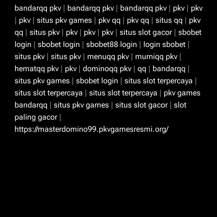
bandarqq pkv
|
bandarqq pkv
|
bandarqq pkv
|
pkv
|
pkv
|
pkv
|
situs pkv games
|
pkv qq
|
pkv qq
|
situs qq
|
pkv
qq
|
situs pkv
|
pkv
|
pkv
|
pkv
|
situs slot gacor
|
sbobet
login
|
sbobet login
|
sbobet88 login
|
login sbobet
|
situs pkv
|
situs pkv
|
menuqq pkv
|
murniqq pkv
|
hematqq pkv
|
pkv
|
dominoqq pkv
|
qq
|
bandarqq
|
situs pkv games
|
sbobet login
|
situs slot terpercaya
|
situs slot terpercaya
|
situs slot terpercaya
|
pkv games
bandarqq
|
situs pkv games
|
situs slot gacor
|
slot
paling gacor
|
https://masterdomino99.pkvgamesresmi.org/