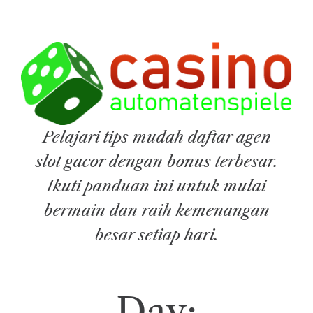
S
k
i
p
t
o
c
o
Pelajari tips mudah daftar agen
n
slot gacor dengan bonus terbesar.
t
e
Ikuti panduan ini untuk mulai
n
bermain dan raih kemenangan
t
besar setiap hari.
Day: